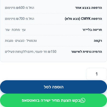
הדפסה בצבע אחד
החל מ-₪600 מינימום
הדפסה CMYK (צבע מלא)
החל מ-₪700 מינימום
חריטה בלייזר
עץ · מתכת · עור
רקמה
טכסטיל · כובעים · מגבות
הדמיה גרפית לאישור
₪150 חד-פעמי, חינם ללקוחות פעילים
מות של כדור לחץ בצורת קוביות החלטות דגם כן או לא
הוספה לסל
בקש הצעת מחיר ישירה בוואטסאפ