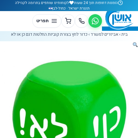
לג לתוכן
הזמנות דחופות תוך 24 שעות
לקוחותינו שותפים בתרומה לקהילה
תוצרת ישראל · כחול-לבן
בית
›
אביזרים למשרד
›
כדור לחץ בצורת קוביות החלטות דגם כן או לא