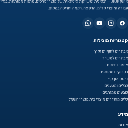
אושן ש.ש. — יבואנית ומשווקת סיטונאית של מוצרי פרסום, מתנות ממותגות, בגדי
עבודה ומוצרי קד״מ. הדפסה, רקמה וחריטה במקום.
קטגוריות מובילות
אביזרים לחוף ים וקיץ
אביזרים למשרד
איפור וטיפוח
בקבוקים ממותגים
דיסק און קיי
כבלים ומטענים
כובעים ממותגים
כלים מהודרים מוצרי בית,מוצרי חשמל
מידע
אודות