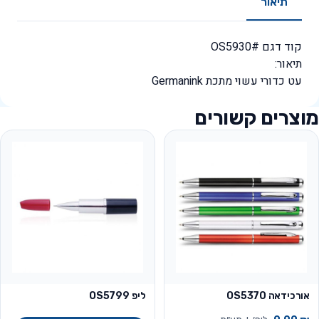
תיאור
קוד דגם #OS5930
תיאור:
עט כדורי עשוי מתכת Germanink
מוצרים קשורים
אורכידאה OS5370
ליפ OS5799