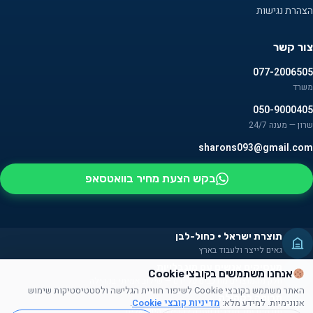
הצהרת נגישות
צור קשר
077-2006505
משרד
050-9000405
שרון — מענה 24/7
sharons093@gmail.com
בקש הצעת מחיר בוואטסאפ
תוצרת ישראל · כחול-לבן
גאים לייצר ולעבוד בארץ
מעסיקים אנשים עם מוגבלויות
אנחנו משתמשים בקובצי Cookie
חלק מהמוצרים מורכבים על ידם — שילוב אמיתי בקהילה
האתר משתמש בקובצי Cookie לשיפור חוויית הגלישה ולסטטיסטיקות שימוש
תרומה לקהילה
אנונימיות. למידע מלא:
מדיניות קובצי Cookie
.
תורמים זמן, מוצרים ועזרה לקהילה הישראלית