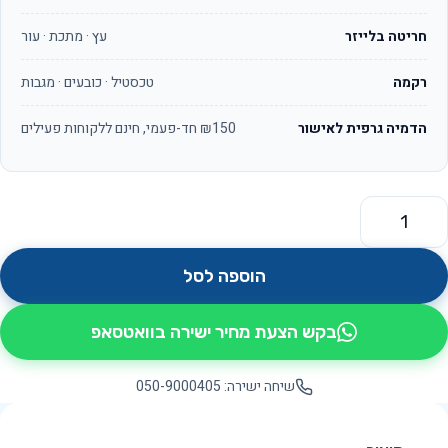
חריטה בלייזר
עץ · מתכת · עור
רקמה
טכסטיל · כובעים · מגבות
הדמיה גרפית לאישור
₪150 חד-פעמי, חינם ללקוחות פעילים
מות של טורקיז OS5930
הוספה לסל
בקש הצעת מחיר ישירה בוואטסאפ
שיחה ישירה: 050-9000405