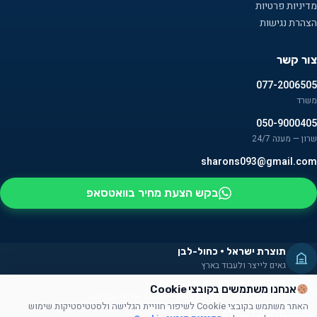
מדיניות פרטיות
הצהרת נגישות
צור קשר
077-2006505
משרד
050-9000405
שרון — מענה 24/7
sharons093@gmail.com
בקש הצעת מחיר בוואטסאפ
תוצרת ישראל · כחול-לבן
גאים לייצר ולעבוד בארץ
מעסיקים אנשים עם מוגבלויות
אנחנו משתמשים בקובצי Cookie
חלק מהמוצרים מורכבים על ידם — שילוב אמיתי בקהילה
האתר משתמש בקובצי Cookie לשיפור חוויית הגלישה ולסטטיסטיקות שימוש
תרומה לקהילה