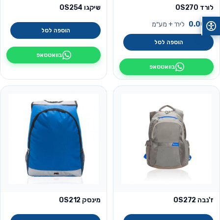
לורד OS270
שיקגו OS254
₪
0.00
ליח׳ + מע״מ
הוספה לסל
הוספה לסל
בוואטסאפ
בוואטסאפ
ז'נבה OS272
מינסק OS212