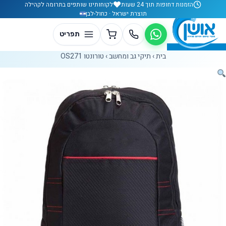
לג לתוכן
הזמנות דחופות תוך 24 שעות
לקוחותינו שותפים בתרומה לקהילה
תוצרת ישראל · כחול-לבן
בית
›
תיקי גב ומחשב
›
טורונטו OS271