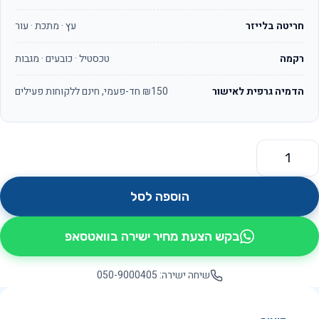
חריטה בלייזר
עץ · מתכת · עור
רקמה
טכסטיל · כובעים · מגבות
הדמיה גרפית לאישור
₪150 חד-פעמי, חינם ללקוחות פעילים
מות של טורונטו OS271
הוספה לסל
בקש הצעת מחיר ישירה בוואטסאפ
שיחה ישירה: 050-9000405