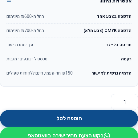
אפשרויות מיתוג
הדפסה בצבע אחד
החל מ-₪600 מינימום
הדפסה CMYK (צבע מלא)
החל מ-₪700 מינימום
חריטה בלייזר
עץ · מתכת · עור
רקמה
טכסטיל · כובעים · מגבות
הדמיה גרפית לאישור
₪150 חד-פעמי, חינם ללקוחות פעילים
מות של חולצות פולו קצר כולל רקמה
הוספה לסל
בקש הצעת מחיר ישירה בוואטסאפ