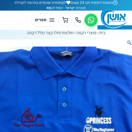
לג לתוכן
הזמנות דחופות תוך 24 שעות
לקוחותינו שותפים בתרומה לקהילה
תוצרת ישראל · כחול-לבן
בית
›
מוצרי רקמה
›
חולצות פולו קצר כולל רקמה