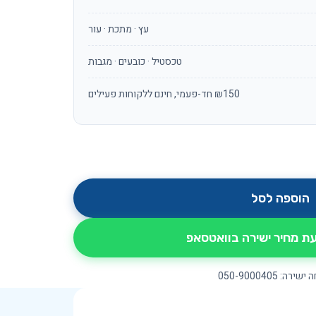
עץ · מתכת · עור
טכסטיל · כובעים · מגבות
₪150 חד-פעמי, חינם ללקוחות פעילים
גם עור
הוספה לסל
 מחיר ישירה בוואטסאפ
ירה: 050-9000405