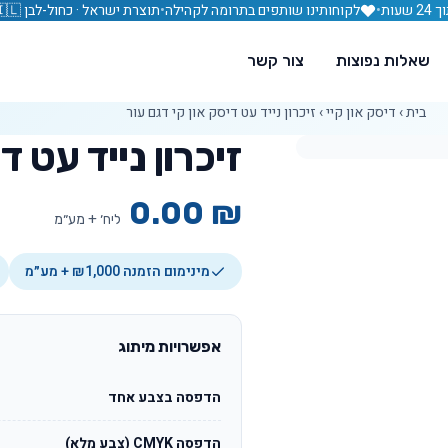
עות
•
לקוחותינו שותפים בתרומה לקהילה
•
תוצרת ישראל · כחול-לבן 🇮🇱
שאלות נפוצות
צור קשר
בית
›
דיסק און קיי
›
זיכרון נייד עט דיסק און קי דגם עור
זיכרון נייד עט ד
0.00
₪
ליח׳ + מע״מ
מינימום הזמנה ₪1,000 + מע״מ
אפשרויות מיתוג
הדפסה בצבע אחד
הדפסה CMYK (צבע מלא)