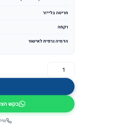
חריטה בלייזר
רקמה
הדמיה גרפית לאישור
כמות של זיכרון נייד עט דיסק און קי ד
בקש הצעת
שיחה יש