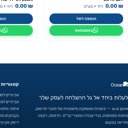
0.00
₪
0.00
₪
ליח׳ + מע״מ
ליח׳ + מ
הוספה לסל
הוס
בוואטסאפ
בו
קטגוריות 
אביזרים לחוף
לעלות ביחד אל גל ההצלחה לעסק שלך
אביזרים למ
אושן ש.ש. — יבואנית ומשווקת סיטונאית של מוצרי פרסום,
איפור וטיפו
מתנות ממותגות, בגדי עבודה ומוצרי קד״מ. הדפסה, רקמה
בקבוקים ממו
וחריטה במקום.
דיסק און קיי