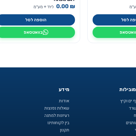
0.00
₪
ע״מ
ליח׳ + מע״מ
פה לסל
הוספה לסל
ואטסאפ
בוואטסאפ
מובילות
מידע
 ים וקיץ
אודות
שרד
שאלות נפוצות
ח
רעיונות למתנה
תגים
בין לקוחותינו
תקנון