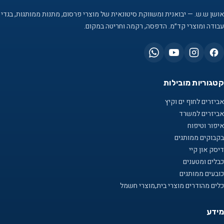
אושן ש.ש. — יבואנית ומשווקת סיטונאית של מוצרי פרסום, מתנות ממותגות, בגדי
עבודה ומוצרי קד״מ. הדפסה, רקמה וחריטה במקום.
קטגוריות מובילות
אביזרים לחוף ים וקיץ
אביזרים למשרד
איפור וטיפוח
בקבוקים ממותגים
דיסק און קיי
כבלים ומטענים
כובעים ממותגים
כלים מהודרים מוצרי בית,מוצרי חשמל
מידע