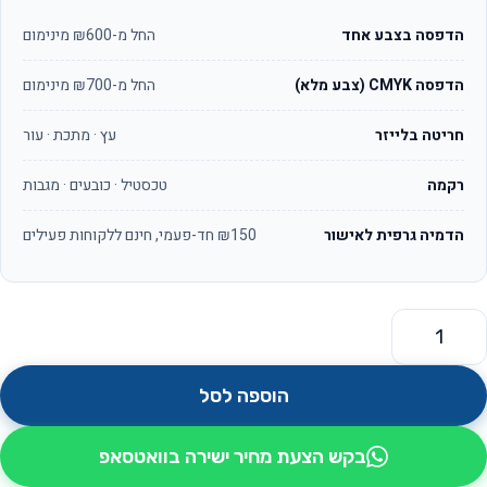
הדפסה בצבע אחד
החל מ-₪600 מינימום
הדפסה CMYK (צבע מלא)
החל מ-₪700 מינימום
חריטה בלייזר
עץ · מתכת · עור
רקמה
טכסטיל · כובעים · מגבות
הדמיה גרפית לאישור
₪150 חד-פעמי, חינם ללקוחות פעילים
מות של זיכרון נייד דיסק און קי בצורת מפתח דגם מפתח
הוספה לסל
בקש הצעת מחיר ישירה בוואטסאפ