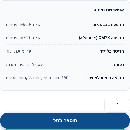
אפשרויות מיתוג
הדפסה בצבע אחד
החל מ-₪600 מינימום
הדפסה CMYK (צבע מלא)
החל מ-₪700 מינימום
חריטה בלייזר
עץ · מתכת · עור
רקמה
טכסטיל · כובעים · מגבות
הדמיה גרפית לאישור
₪150 חד-פעמי, חינם ללקוחות פעילים
מות של זוג מטקות עם משחק שחמט, שש-בש ודמקה לבן בתיק נשי
הוספה לסל