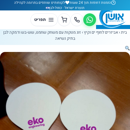
לג לתוכן
הזמנות דחופות תוך 24 שעות
לקוחותינו שותפים בתרומה לקהילה
תוצרת ישראל · כחול-לבן
בית
›
אביזרים לחוף ים וקיץ
›
זוג מטקות עם משחק שחמט, שש-בש ודמקה לבן
בתיק נשיאה