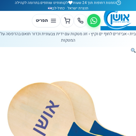
לג לתוכן
הזמנות דחופות תוך 24 שעות
לקוחותינו שותפים בתרומה לקהילה
תוצרת ישראל · כחול-לבן
בית
›
אביזרים לחוף ים וקיץ
›
זוג מטקות עם ידית צבעונית וכדור תואם בהדפסה על
המטקות