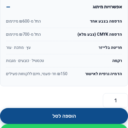
אפשרויות מיתוג
הדפסה בצבע אחד
החל מ-₪600 מינימום
הדפסה CMYK (צבע מלא)
החל מ-₪700 מינימום
חריטה בלייזר
עץ · מתכת · עור
רקמה
טכסטיל · כובעים · מגבות
הדמיה גרפית לאישור
₪150 חד-פעמי, חינם ללקוחות פעילים
מות של זוג מטקות עם ידית צבעונית וכדור תואם בהדפסה על המטקו
הוספה לסל