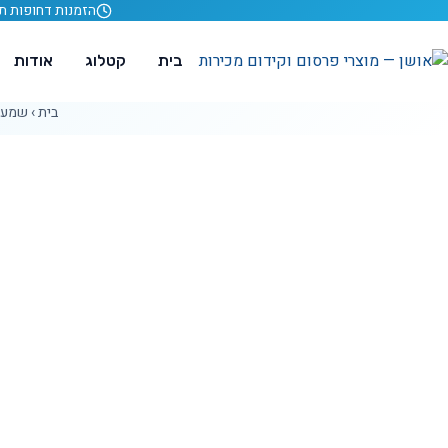
לג לתוכן
הזמנות דחופות תוך 24 ש
בית
קטלוג
אודות
בית
›
שמע ו