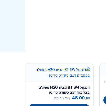
רמקול BT 3W מבית H2O משולב
בבקבוק דגם ספורט טריטן
45.00
₪
ליח׳ + מע״מ