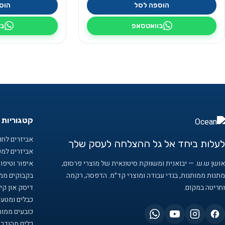
הוספה לסל
הוס
בוואטסאפ
בו
קטגוריות 
אביזרים לחוף
לעלות ביחד אל גל ההצלחה לעסק שלך
אביזרים למ
אושן ש.ש. — יבואנית ומשווקת סיטונאית של מוצרי פרסום,
איפור וטיפו
מתנות ממותגות, בגדי עבודה ומוצרי קד״מ. הדפסה, רקמה
בקבוקים ממו
וחריטה במקום.
דיסק און קיי
כבלים ומטענ
כובעים ממות
כלים מהודרי