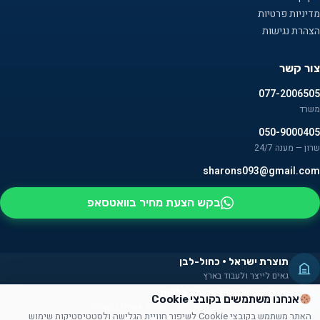
מדיניות פרטיות
הצהרת נגישות
צור קשר
077-2006505
משרד
050-9000405
שרון — מענה 24/7
sharons093@gmail.com
בקש הצעת מחיר בוואטסאפ
תוצרת ישראל · כחול-לבן
גאים לייצר ולעבוד בארץ
מעסיקים אנשים עם מוגבלויות
אנחנו משתמשים בקובצי Cookie
חלק מהמוצרים מורכבים על ידם — שילוב אמיתי בקהילה
האתר משתמש בקובצי Cookie לשיפור חוויית הגלישה ולסטטיסטיקות שימוש