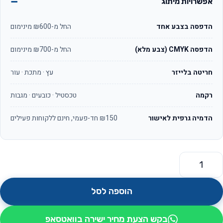
אפשרויות מיתוג
הדפסה בצבע אחד
החל מ-₪600 מינימום
הדפסה CMYK (צבע מלא)
החל מ-₪700 מינימום
חריטה בלייזר
עץ · מתכת · עור
רקמה
טכסטיל · כובעים · מגבות
הדמיה גרפית לאישור
₪150 חד-פעמי, חינם ללקוחות פעילים
מות של הדפסה על מצית מצת קליפר מקורי
הוספה לסל
בקש הצעת מחיר ישירה בוואטסאפ