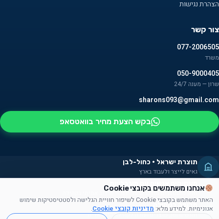
הצהרת נגישות
צור קשר
077-2006505
משרד
050-9000405
שרון — מענה 24/7
sharons093@gmail.com
בקש הצעת מחיר בוואטסאפ
תוצרת ישראל · כחול-לבן
גאים לייצר ולעבוד בארץ
מעסיקים אנשים עם מוגבלויות
אנחנו משתמשים בקובצי Cookie
חלק מהמוצרים מורכבים על ידם — שילוב אמיתי בקהילה
האתר משתמש בקובצי Cookie לשיפור חוויית הגלישה ולסטטיסטיקות שימוש
תרומה לקהילה
אנונימיות. למידע מלא:
מדיניות קובצי Cookie
.
תורמים זמן, מוצרים ועזרה לקהילה הישראלית