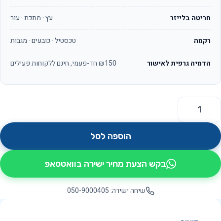
חריטה בלייזר
עץ · מתכת · עור
רקמה
טכסטיל · כובעים · מגבות
הדמיה גרפית לאישור
₪150 חד-פעמי, חינם ללקוחות פעילים
מות של דראפט OS3047
הוספה לסל
בקש הצעת מחיר ישירה בוואטסאפ
שיחה ישירה: 050-9000405