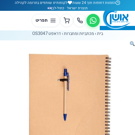
לג לתוכן
הזמנות דחופות תוך 24 שעות
לקוחותינו שותפים בתרומה לקהילה
תוצרת ישראל · כחול-לבן
בית
›
מכתביות ומחברות
›
דראפט OS3047