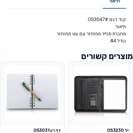
תיאור
קוד דגם #OS3047
תיאור:
מחברת מנייר ממוחזר עם עט ממוחזר
גודל A4
מוצרים קשורים
ייל OS3230
דף רון OS3031