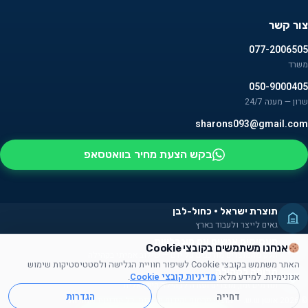
צור קשר
077-2006505
משרד
050-9000405
שרון — מענה 24/7
sharons093@gmail.com
בקש הצעת מחיר בוואטסאפ
תוצרת ישראל · כחול-לבן
גאים לייצר ולעבוד בארץ
מעסיקים אנשים עם מוגבלויות
אנחנו משתמשים בקובצי Cookie
חלק מהמוצרים מורכבים על ידם — שילוב אמיתי בקהילה
האתר משתמש בקובצי Cookie לשיפור חוויית הגלישה ולסטטיסטיקות שימוש
תרומה לקהילה
אנונימיות. למידע מלא:
מדיניות קובצי Cookie
.
תורמים זמן, מוצרים ועזרה לקהילה הישראלית
דחייה
הגדרות
© 2026 אושן ש.ש. — מוצרי פרסום וקידום מכירות. כל הזכויות שמורות.