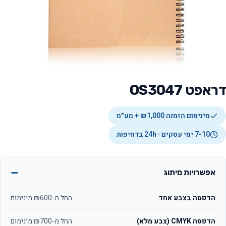
דראפט OS3047
מינימום הזמנה ₪1,000 + מע״מ
7-10 ימי עסקים · 24h בדחיפות
אפשרויות מיתוג
הדפסה בצבע אחד
החל מ-₪600 מינימום
הדפסה CMYK (צבע מלא)
החל מ-₪700 מינימום