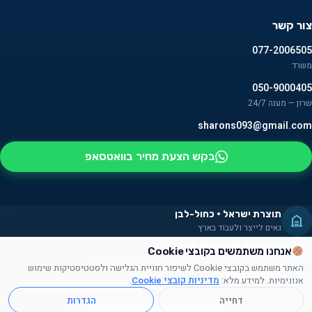
צור קשר
077-2006505
משרד
050-9000405
שרון — מענה 24/7
sharons093@gmail.com
בקש הצעת מחיר בוואטסאפ
תוצרת ישראל · כחול-לבן
גאים לייצר ולעבוד בארץ
מעסיקים אנשים עם מוגבלויות
אנחנו משתמשים בקובצי Cookie
חלק מהמוצרים מורכבים על ידם — שילוב אמיתי בקהילה
האתר משתמש בקובצי Cookie לשיפור חוויית הגלישה ולסטטיסטיקות שימוש
תרומה לקהילה
אנונימיות. למידע מלא:
מדיניות קובצי Cookie
.
תורמים זמן, מוצרים ועזרה לקהילה הישראלית
דחייה
הגדרות
© 2026 אושן ש.ש. — מוצרי פרסום וקידום מכירות. כל הזכויות שמורות.