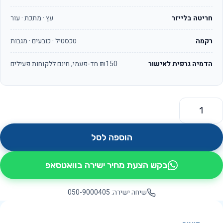
חריטה בלייזר
עץ · מתכת · עור
רקמה
טכסטיל · כובעים · מגבות
הדמיה גרפית לאישור
₪150 חד-פעמי, חינם ללקוחות פעילים
מות של ג'ייד OS626
הוספה לסל
בקש הצעת מחיר ישירה בוואטסאפ
שיחה ישירה: 050-9000405