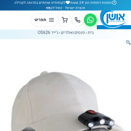
לג לתוכן
הזמנות דחופות תוך 24 שעות
לקוחותינו שותפים בתרומה לקהילה
תוצרת ישראל · כחול-לבן
בית
›
פנסים ואולרים
›
ג'ייד OS626