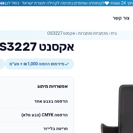
 שעות
•
לקוחותינו שותפים בתרומה לקהילה
•
תוצרת ישראל · כחול-לבן
צור קשר
בית
›
מכתביות ומחברות
›
אקסנט OS3227
אקסנט OS3227
מינימום הזמנה ₪1,000 + מע״מ
אפשרויות מיתוג
הדפסה בצבע אחד
הדפסה CMYK (צבע מלא)
חריטה בלייזר