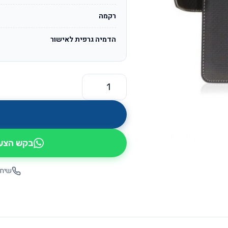
רקמה
הדמיה גרפית לאישור
כמות של אקסנט OS3227
בקש הצעת
שיחה ישי