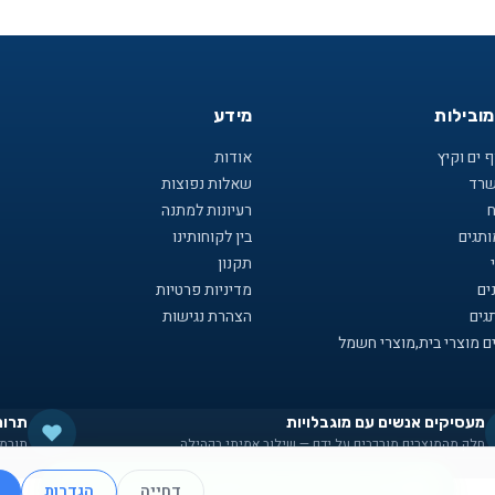
מובילות
מידע
 ים וקיץ
אודות
שרד
שאלות נפוצות
ח
רעיונות למתנה
תגים
בין לקוחותינו
תקנון
ים
מדיניות פרטיות
גים
הצהרת נגישות
ם מוצרי בית,מוצרי חשמל
מעסיקים אנשים עם מוגבלויות
תרומ
חלק מהמוצרים מורכבים על ידם — שילוב אמיתי בקהילה
תורמי
תקנון
·
מדיניות פרטיות
·
עוגיות
·
נגישות
אנחנו יכולים לעזור לכם למצוא את מה שאתם צריכים
דחייה
הגדרות