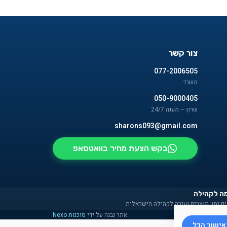
צור קשר
077-2006505
משרד
050-9000405
שרון — מענה 24/7
sharons093@gmail.com
בקש הצעת מחיר בוואטסאפ
ה לקהילה
ם זמן, מוצרים ועזרה לקהילה הישראלית
אתר נבנה על ידי
סוכנות Nexo
אישור הכל