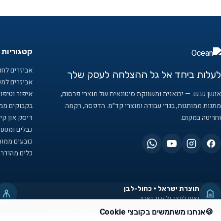
קטגוריות 
אביזרים לחוף
לעלות ביחד אל גל ההצלחה לעסק שלך
אביזרים למ
אושן ש.ש. — יבואנית ומשווקת סיטונאית של מוצרי פרסום,
איפור וטיפו
מתנות ממותגות, בגדי עבודה ומוצרי קד״מ. הדפסה, רקמה
בקבוקים ממו
וחריטה במקום.
דיסק און קיי
כבלים ומטענ
כובעים ממות
כלים מהודרי
תוצרת ישראל · כחול-לבן
גאים לייצר ולעבוד בארץ
© 2026 אושן ש.ש. — מוצרי פרסום וקידום מכירות. כל הזכויות שמורות.
🍪
אנחנו משתמשים בקובצי Cookie