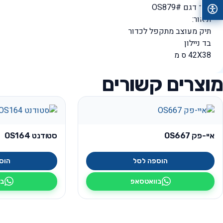
קוד דגם #OS879
תיאור:
תיק מעוצב מתקפל לכדור
בד ניילון
42X38 ס מ
מוצרים קשורים
איי-פק OS667
סטודנט OS164
הוספה לסל
הוס
בוואטסאפ
בו