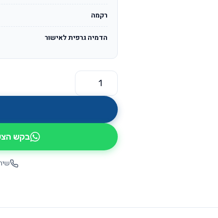
רקמה
הדמיה גרפית לאישור
כמות של איזי OS879
בקש הצעת
שיחה יש