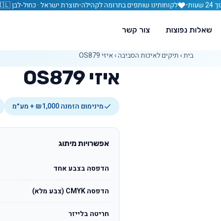
עות
•
לקוחותינו שותפים בתרומה לקהילה
•
תוצרת ישראל · כחול-לבן 🇮🇱
שאלות נפוצות
צור קשר
בית
›
תיקים לאיכות הסביבה
›
איזי OS879
איזי OS879
מינימום הזמנה ₪1,000 + מע״מ
אפשרויות מיתוג
הדפסה בצבע אחד
הדפסה CMYK (צבע מלא)
חריטה בלייזר