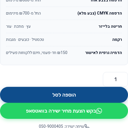
הדפסה בצבע אחד
החל מ-₪600 מינימום
הדפסה CMYK (צבע מלא)
החל מ-₪700 מינימום
חריטה בלייזר
עץ · מתכת · עור
רקמה
טכסטיל · כובעים · מגבות
הדמיה גרפית לאישור
₪150 חד-פעמי, חינם ללקוחות פעילים
מות של אופיס OS9371
הוספה לסל
בקש הצעת מחיר ישירה בוואטסאפ
שיחה ישירה: 050-9000405