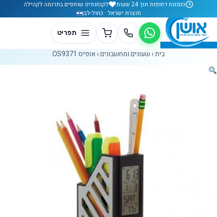
לג לתוכן
הזמנות דחופות תוך 24 שעות
לקוחותינו שותפים בתרומה לקהילה
תוצרת ישראל · כחול-לבן
בית
›
שעונים ומחשבונים
›
אופיס OS9371