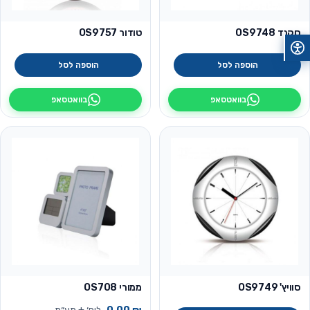
סקנד OS9748
טודור OS9757
הוספה לסל
הוספה לסל
בוואטסאפ
בוואטסאפ
סוויץ' OS9749
ממורי OS708