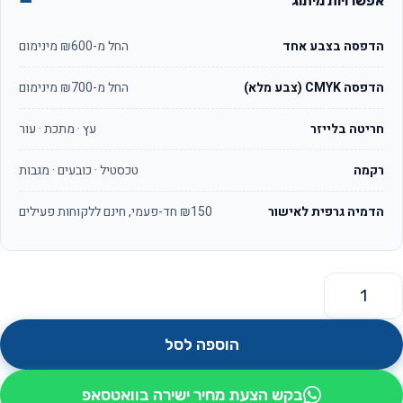
אפשרויות מיתוג
הדפסה בצבע אחד
החל מ-₪600 מינימום
הדפסה CMYK (צבע מלא)
החל מ-₪700 מינימום
חריטה בלייזר
עץ · מתכת · עור
רקמה
טכסטיל · כובעים · מגבות
הדמיה גרפית לאישור
₪150 חד-פעמי, חינם ללקוחות פעילים
מות של אוזניות Bluetooth in-ear אלחוטיות עם בית טעינה
הוספה לסל
בקש הצעת מחיר ישירה בוואטסאפ