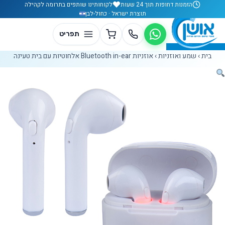
לג לתוכן
הזמנות דחופות תוך 24 שעות
לקוחותינו שותפים בתרומה לקהילה
תוצרת ישראל · כחול-לבן
בית
›
שמע ואוזניות
›
אוזניות Bluetooth in-ear אלחוטיות עם בית טעינה