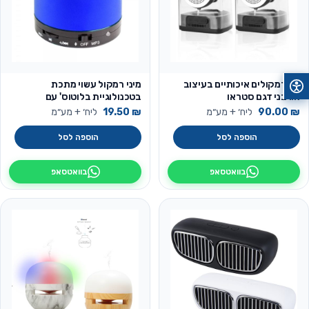
זוג רמקולים איכותיים בעיצוב
מיני רמקול עשוי מתכת
אורבני דגם סטראו
בטכנולוגיית בלוטוס' עם
מיקרופון דגם ספייסר
₪
90.00
ליח׳ + מע״מ
₪
19.50
ליח׳ + מע״מ
הוספה לסל
הוספה לסל
בוואטסאפ
בוואטסאפ