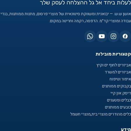
לעלות ביחד אל גל ההצלחה לעסק שלך
אושן ש.ש. — יבואנית ומשווקת סיטונאית של מוצרי פרסום, מתנות ממותגות, בגדי
עבודה ומוצרי קד״מ. הדפסה, רקמה וחריטה במקום.
קטגוריות מובילות
אביזרים לחוף ים וקיץ
אביזרים למשרד
איפור וטיפוח
בקבוקים ממותגים
דיסק און קיי
כבלים ומטענים
כובעים ממותגים
כלים מהודרים מוצרי בית,מוצרי חשמל
מידע