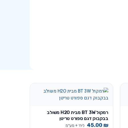
רמקול BT 3W מבית H2O משולב
בבקבוק דגם ספורט טריטן
45.00
₪
ליח׳ + מע״מ