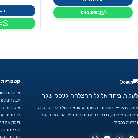
הוס
בוואטסאפ
בו
קטגוריות 
אביזרים לחוף
לעלות ביחד אל גל ההצלחה לעסק שלך
אביזרים למ
אושן ש.ש. — יבואנית ומשווקת סיטונאית של מוצרי פרסום,
איפור וטיפו
מתנות ממותגות, בגדי עבודה ומוצרי קד״מ. הדפסה, רקמה
בקבוקים ממו
וחריטה במקום.
דיסק און קיי
כבלים ומטענ
כובעים ממות