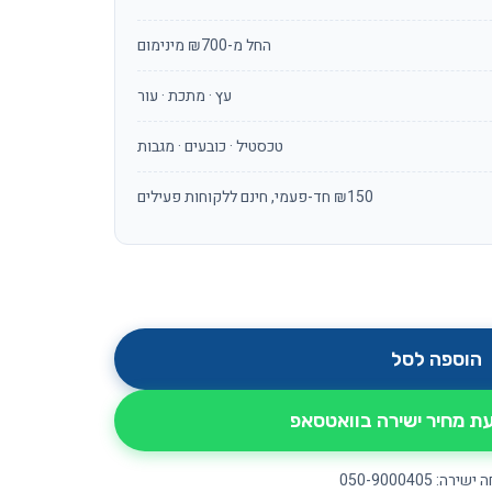
החל מ-₪700 מינימום
עץ · מתכת · עור
טכסטיל · כובעים · מגבות
₪150 חד-פעמי, חינם ללקוחות פעילים
ת דגם היפ HIP
הוספה לסל
 מחיר ישירה בוואטסאפ
ירה: 050-9000405