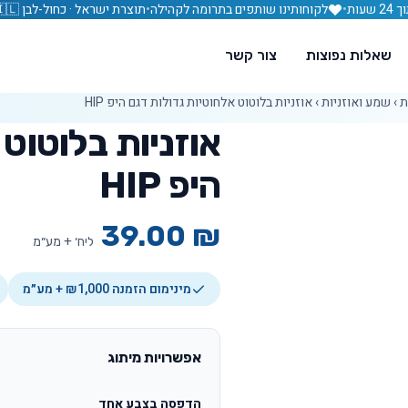
עות
•
לקוחותינו שותפים בתרומה לקהילה
•
תוצרת ישראל · כחול-לבן 🇮🇱
שאלות נפוצות
צור קשר
ת
›
שמע ואוזניות
›
אוזניות בלוטוט אלחוטיות גדולות דגם היפ HIP
אוזניות בלוטוט 
היפ HIP
39.00
₪
ליח׳ + מע״מ
מינימום הזמנה ₪1,000 + מע״מ
אפשרויות מיתוג
הדפסה בצבע אחד