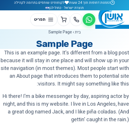
לג לתוכן
הזמנות דחופות תוך 24 שעות
לקוחותינו שותפים בתרומה לקהילה
תוצרת ישראל · כחול-לבן
בית
›
Sample Page
Sample Page
This is an example page. It's different from a blog post
because it will stay in one place and will show up in your
site navigation (in most themes). Most people start with
an About page that introduces them to potential site
visitors. It might say something like this:
Hi there! I'm a bike messenger by day, aspiring actor by
night, and this is my website. I live in Los Angeles, have
a great dog named Jack, and I like piña coladas. (And
gettin' caught in the rain.)