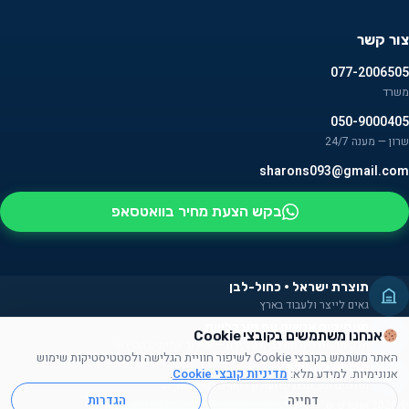
צור קשר
077-2006505
משרד
050-9000405
שרון — מענה 24/7
sharons093@gmail.com
בקש הצעת מחיר בוואטסאפ
תוצרת ישראל · כחול-לבן
גאים לייצר ולעבוד בארץ
מעסיקים אנשים עם מוגבלויות
אנחנו משתמשים בקובצי Cookie
חלק מהמוצרים מורכבים על ידם — שילוב אמיתי בקהילה
האתר משתמש בקובצי Cookie לשיפור חוויית הגלישה ולסטטיסטיקות שימוש
תרומה לקהילה
אנונימיות. למידע מלא:
מדיניות קובצי Cookie
.
תורמים זמן, מוצרים ועזרה לקהילה הישראלית
דחייה
הגדרות
© 2026 אושן ש.ש. — מוצרי פרסום וקידום מכירות. כל הזכויות שמורות.