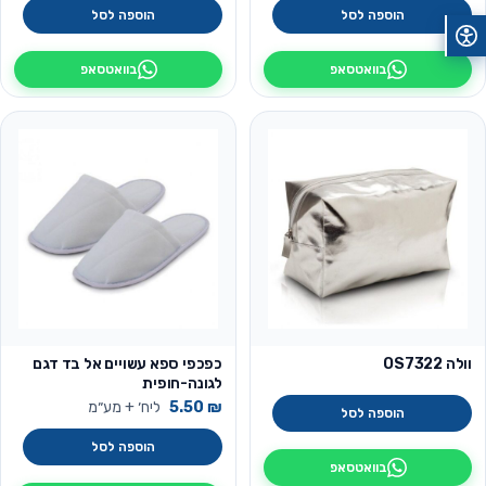
הוספה לסל
הוספה לסל
בוואטסאפ
בוואטסאפ
וולה OS7322
כפכפי ספא עשויים אל בד דגם
לגונה-חופית
₪
5.50
ליח׳ + מע״מ
הוספה לסל
הוספה לסל
בוואטסאפ