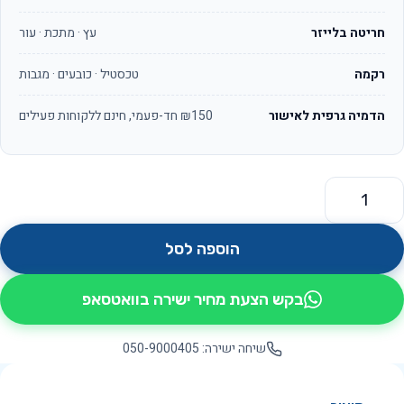
חריטה בלייזר
עץ · מתכת · עור
רקמה
טכסטיל · כובעים · מגבות
הדמיה גרפית לאישור
₪150 חד-פעמי, חינם ללקוחות פעילים
מות של OS7012 FUN
הוספה לסל
בקש הצעת מחיר ישירה בוואטסאפ
שיחה ישירה: 050-9000405