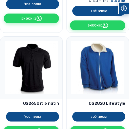
₪
0.00
ליח׳ + מע״מ
הוספה לסל
הוספה לסל
בוואטסאפ
בוואטסאפ
OS2820 LifeStyle
חולצת פולו OS2650
הוספה לסל
הוספה לסל