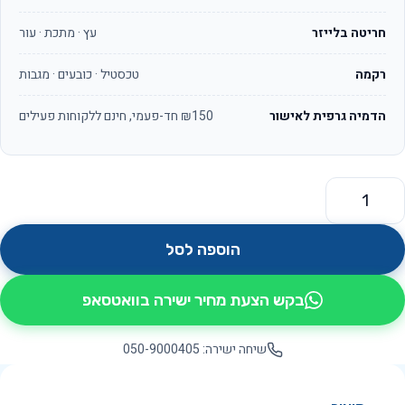
חריטה בלייזר
עץ · מתכת · עור
רקמה
טכסטיל · כובעים · מגבות
הדמיה גרפית לאישור
₪150 חד-פעמי, חינם ללקוחות פעילים
מות של MyStyle חולצת T שירט OS2610
הוספה לסל
בקש הצעת מחיר ישירה בוואטסאפ
שיחה ישירה: 050-9000405