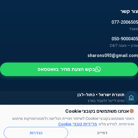
צור קשר
077-2006505
משרד
050-9000405
שרון — מענה 24/7
sharons093@gmail.com
בקש הצעת מחיר בוואטסאפ
תוצרת ישראל · כחול-לבן
גאים לייצר ולעבוד בארץ
מעסיקים אנשים עם מוגבלויות
אנחנו משתמשים בקובצי Cookie
חלק מהמוצרים מורכבים על ידם — שילוב אמיתי בקהילה
האתר משתמש בקובצי Cookie לשיפור חוויית הגלישה ולסטטיסטיקות שימוש
תרומה לקהילה
אנונימיות. למידע מלא:
מדיניות קובצי Cookie
.
תורמים זמן, מוצרים ועזרה לקהילה הישראלית
דחייה
הגדרות
© 2026 אושן ש.ש. — מוצרי פרסום וקידום מכירות. כל הזכויות שמורות.