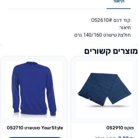
תיאור
קוד דגם #OS2610
תיאור:
חולצת טישרט 140/160 גרם
מוצרים קשורים
פוקס OS2910
YourStyle סווטשרט OS2710