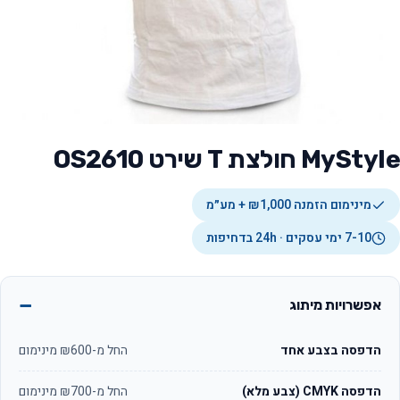
MyStyle חולצת T שירט OS2610
מינימום הזמנה ₪1,000 + מע״מ
7-10 ימי עסקים · 24h בדחיפות
אפשרויות מיתוג
הדפסה בצבע אחד
החל מ-₪600 מינימום
הדפסה CMYK (צבע מלא)
החל מ-₪700 מינימום