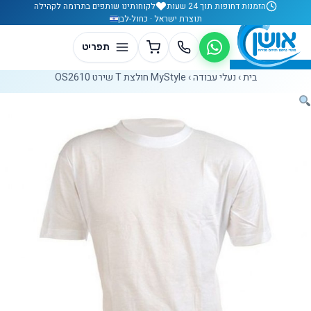
לג לתוכן
הזמנות דחופות תוך 24 שעות
לקוחותינו שותפים בתרומה לקהילה
תוצרת ישראל · כחול-לבן
בית
›
נעלי עבודה
›
MyStyle חולצת T שירט OS2610