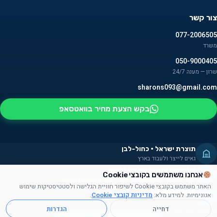
צור קשר
077-2006505
משרד
050-9000405
שרון — מענה 24/7
sharons093@gmail.com
בקש הצעת מחיר בוואטסאפ
תוצרת ישראל · כחול-לבן
גאים לייצר ולעבוד בארץ
מעסיקים אנשים עם מוגבלויות
אנחנו משתמשים בקובצי Cookie
חלק מהמוצרים מורכבים על ידם — שילוב אמיתי בקהילה
האתר משתמש בקובצי Cookie לשיפור חוויית הגלישה ולסטטיסטיקות שימוש
תרומה לקהילה
אנונימיות. למידע מלא:
מדיניות קובצי Cookie
.
תורמים זמן, מוצרים ועזרה לקהילה הישראלית
דחייה
הגדרות
© 2026 אושן ש.ש. — מוצרי פרסום וקידום מכירות. כל הזכויות שמורות.