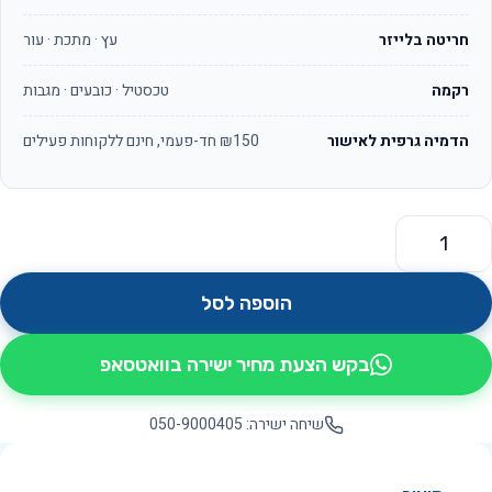
חריטה בלייזר
עץ · מתכת · עור
רקמה
טכסטיל · כובעים · מגבות
הדמיה גרפית לאישור
₪150 חד-פעמי, חינם ללקוחות פעילים
מות של 3 מדגשים זוהר
הוספה לסל
בקש הצעת מחיר ישירה בוואטסאפ
שיחה ישירה: 050-9000405