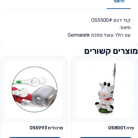
תיאור
קוד דגם #OS5500
תיאור:
עט רולר עשוי מתכת Germanink
מוצרים קשורים
פרה OS8001
מרכולית OS5993