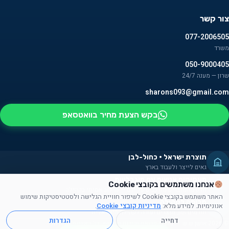
צור קשר
077-2006505
משרד
050-9000405
שרון — מענה 24/7
sharons093@gmail.com
בקש הצעת מחיר בוואטסאפ
תוצרת ישראל · כחול-לבן
גאים לייצר ולעבוד בארץ
מעסיקים אנשים עם מוגבלויות
אנחנו משתמשים בקובצי Cookie
חלק מהמוצרים מורכבים על ידם — שילוב אמיתי בקהילה
האתר משתמש בקובצי Cookie לשיפור חוויית הגלישה ולסטטיסטיקות שימוש
תרומה לקהילה
אנונימיות. למידע מלא:
מדיניות קובצי Cookie
.
תורמים זמן, מוצרים ועזרה לקהילה הישראלית
דחייה
הגדרות
© 2026 אושן ש.ש. — מוצרי פרסום וקידום מכירות. כל הזכויות שמורות.