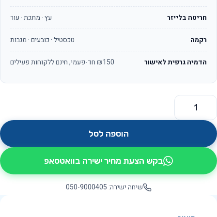
חריטה בלייזר
עץ · מתכת · עור
רקמה
טכסטיל · כובעים · מגבות
הדמיה גרפית לאישור
₪150 חד-פעמי, חינם ללקוחות פעילים
מות של תמר OS5500
הוספה לסל
בקש הצעת מחיר ישירה בוואטסאפ
שיחה ישירה: 050-9000405