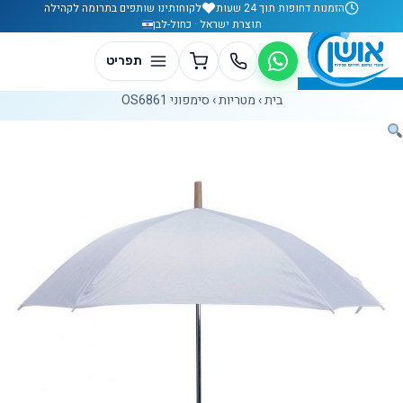
לג לתוכן
הזמנות דחופות תוך 24 שעות
לקוחותינו שותפים בתרומה לקהילה
תוצרת ישראל · כחול-לבן
בית
›
מטריות
›
סימפוני OS6861