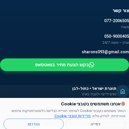
צור קשר
077-2006505
משרד
050-9000405
שרון — מענה 24/7
sharons093@gmail.com
בקש הצעת מחיר בוואטסאפ
תוצרת ישראל · כחול-לבן
גאים לייצר ולעבוד בארץ
מעסיקים אנשים עם מוגבלויות
אנחנו משתמשים בקובצי Cookie
חלק מהמוצרים מורכבים על ידם — שילוב אמיתי בקהילה
האתר משתמש בקובצי Cookie לשיפור חוויית הגלישה ולסטטיסטיקות שימוש
תרומה לקהילה
אנונימיות. למידע מלא:
מדיניות קובצי Cookie
.
תורמים זמן, מוצרים ועזרה לקהילה הישראלית
דחייה
הגדרות
© 2026 אושן ש.ש. — מוצרי פרסום וקידום מכירות. כל הזכויות שמורות.