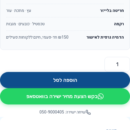
חריטה בלייזר
עץ · מתכת · עור
רקמה
טכסטיל · כובעים · מגבות
הדמיה גרפית לאישור
₪150 חד-פעמי, חינם ללקוחות פעילים
מות של סימפוני OS6861
הוספה לסל
בקש הצעת מחיר ישירה בוואטסאפ
שיחה ישירה: 050-9000405