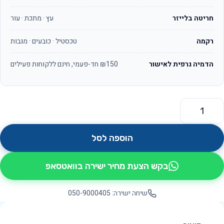
חריטה בלייזר
עץ · מתכת · עור
רקמה
טכסטיל · כובעים · מגבות
הדמיה גרפית לאישור
₪150 חד-פעמי, חינם ללקוחות פעילים
מות של סוואנה OS7016
הוספה לסל
בקש הצעת מחיר ישירה בוואטסאפ
שיחה ישירה: 050-9000405