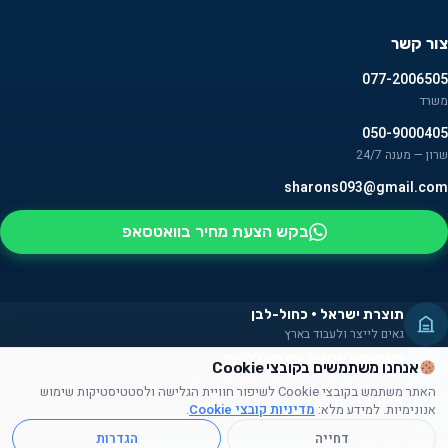
צור קשר
077-2006505
משרד
050-9000405
שרון — מענה 24/7
sharons093@gmail.com
בקש הצעת מחיר בוואטסאפ
תוצרת ישראל · כחול-לבן
גאים לייצר ולעבוד בארץ
מעסיקים אנשים עם מוגבלויות
אנחנו משתמשים בקובצי Cookie
חלק מהמוצרים מורכבים על ידם — שילוב אמיתי בקהילה
האתר משתמש בקובצי Cookie לשיפור חוויית הגלישה ולסטטיסטיקות שימוש
תרומה לקהילה
אנונימיות. למידע מלא:
מדיניות קובצי Cookie
.
תורמים זמן, מוצרים ועזרה לקהילה הישראלית
דחייה
הגדרות
© 2026 אושן ש.ש. — מוצרי פרסום וקידום מכירות. כל הזכויות שמורות.