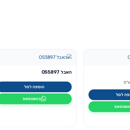
האבל OS5897
ע״מ
הוספה לסל
פה לסל
בוואטסאפ
ואטסאפ