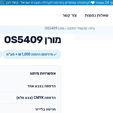
עות
•
לקוחותינו שותפים בתרומה לקהילה
•
תוצרת ישראל · כחול-לבן 🇮🇱
שאלות נפוצות
צור קשר
בית
›
מכשירי כתיבה
›
מורן OS5409
מורן OS5409
מינימום הזמנה ₪1,000 + מע״מ
אפשרויות מיתוג
הדפסה בצבע אחד
הדפסה CMYK (צבע מלא)
חריטה בלייזר