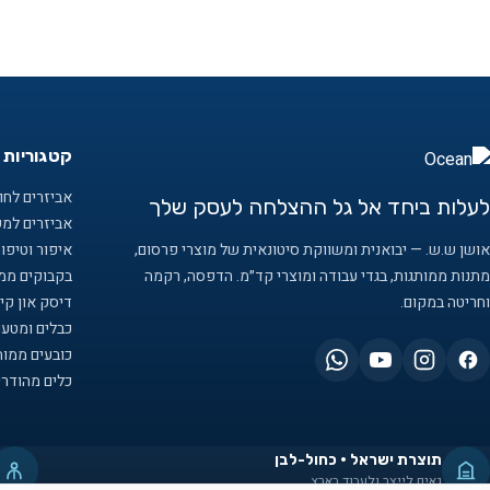
קטגוריות 
אביזרים לחוף
לעלות ביחד אל גל ההצלחה לעסק שלך
אביזרים למ
אושן ש.ש. — יבואנית ומשווקת סיטונאית של מוצרי פרסום,
איפור וטיפו
מתנות ממותגות, בגדי עבודה ומוצרי קד״מ. הדפסה, רקמה
בקבוקים ממו
וחריטה במקום.
דיסק און קיי
כבלים ומטענ
כובעים ממות
כלים מהודרי
תוצרת ישראל · כחול-לבן
גאים לייצר ולעבוד בארץ