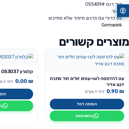
קוד דגם #OS5409
תיאור:
עט כדורי עם מדגש מיוחד שלא מתייבש
Germanink
מוצרים קשורים
קלמרון OS3037
עט להדפסה לוגו-עטים זולים חוד מתכת
0.00
₪
ליח׳ + מ
דגם אדיר
0.90
₪
ליח׳ + מע״מ
הוס
הוספה לסל
בו
בוואטסאפ