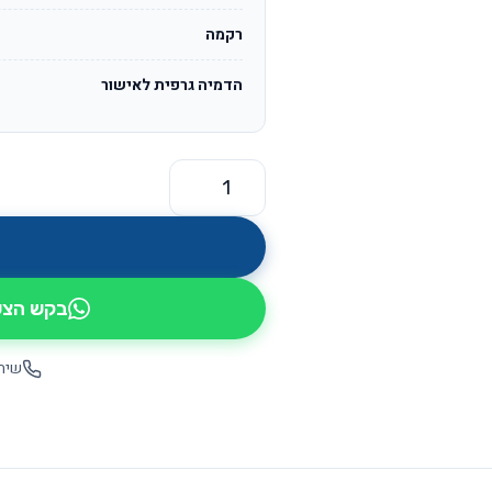
רקמה
הדמיה גרפית לאישור
כמות של מורן OS5409
בקש הצעת
שיחה יש