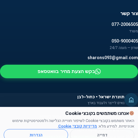
צור קשר
077-2006505
משרד
050-9000405
שרון — מענה 24/7
sharons093@gmail.com
בקש הצעת מחיר בוואטסאפ
תוצרת ישראל · כחול-לבן
גאים לייצר ולעבוד בארץ
מעסיקים אנשים עם מוגבלויות
אנחנו משתמשים בקובצי Cookie
חלק מהמוצרים מורכבים על ידם — שילוב אמיתי בקהילה
האתר משתמש בקובצי Cookie לשיפור חוויית הגלישה ולסטטיסטיקות שימוש
תרומה לקהילה
אנונימיות. למידע מלא:
מדיניות קובצי Cookie
.
תורמים זמן, מוצרים ועזרה לקהילה הישראלית
דחייה
הגדרות
© 2026 אושן ש.ש. — מוצרי פרסום וקידום מכירות. כל הזכויות שמורות.