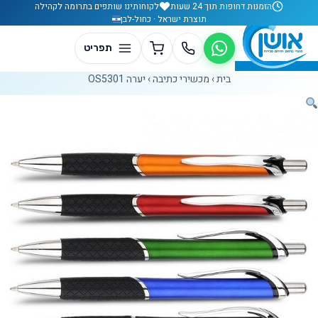
לג לתוכן
הזמנות דחופות תוך 24 שעות
לקוחותינו שותפים בתרומה לקהילה
תוצרת ישראל · כחול-לבן
בית
›
מכשירי כתיבה
›
יערה OS5301