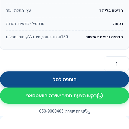
חריטה בלייזר
עץ · מתכת · עור
רקמה
טכסטיל · כובעים · מגבות
הדמיה גרפית לאישור
₪150 חד-פעמי, חינם ללקוחות פעילים
מות של יערה OS5301
הוספה לסל
בקש הצעת מחיר ישירה בוואטסאפ
שיחה ישירה: 050-9000405