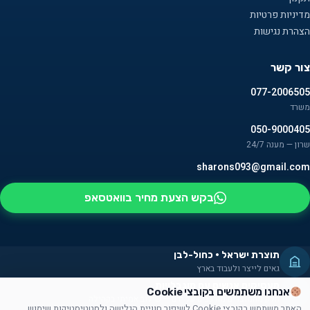
מדיניות פרטיות
הצהרת נגישות
צור קשר
077-2006505
משרד
050-9000405
שרון — מענה 24/7
sharons093@gmail.com
בקש הצעת מחיר בוואטסאפ
תוצרת ישראל · כחול-לבן
גאים לייצר ולעבוד בארץ
מעסיקים אנשים עם מוגבלויות
אנחנו משתמשים בקובצי Cookie
חלק מהמוצרים מורכבים על ידם — שילוב אמיתי בקהילה
האתר משתמש בקובצי Cookie לשיפור חוויית הגלישה ולסטטיסטיקות שימוש