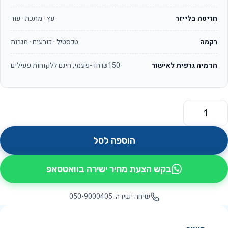
חריטה בלייזר
עץ · מתכת · עור
רקמה
טכסטיל · כובעים · מגבות
הדמיה גרפית לאישור
₪150 חד-פעמי, חינם ללקוחות פעילים
מות של חמסה פייב OS1172
הוספה לסל
בקש הצעת מחיר ישירה בוואטסאפ
שיחה ישירה: 050-9000405