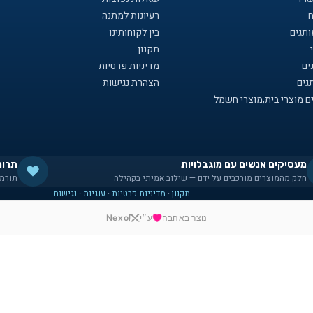
ח
רעיונות למתנה
תגים
בין לקוחותינו
תקנון
ים
מדיניות פרטיות
גים
הצהרת נגישות
ם מוצרי בית,מוצרי חשמל
מעסיקים אנשים עם מוגבלויות
תרומ
חלק מהמוצרים מורכבים על ידם — שילוב אמיתי בקהילה
תורמי
תקנון
·
מדיניות פרטיות
·
עוגיות
·
נגישות
נוצר באהבה
ע״י
Nexo