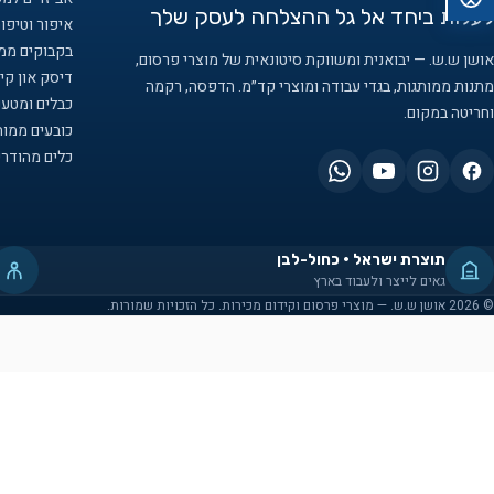
לעלות ביחד אל גל ההצלחה לעסק שלך
איפור וטיפו
בקבוקים ממו
אושן ש.ש. — יבואנית ומשווקת סיטונאית של מוצרי פרסום,
דיסק און קיי
מתנות ממותגות, בגדי עבודה ומוצרי קד״מ. הדפסה, רקמה
כבלים ומטענ
וחריטה במקום.
כובעים ממות
כלים מהודרי
תוצרת ישראל · כחול-לבן
גאים לייצר ולעבוד בארץ
© 2026 אושן ש.ש. — מוצרי פרסום וקידום מכירות. כל הזכויות שמורות.