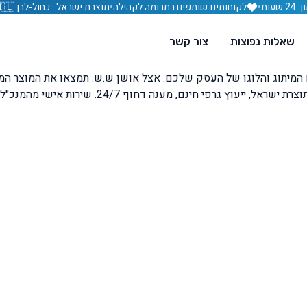
עות
•
לקוחותינו שותפים בתרומה לקהילה
•
תוצרת ישראל · כחול-לבן 🇮🇱
שאלות נפוצות
צור קשר
ם המיתוג והלוגו של העסק שלכם. אצל אושן ש.ש. תמצאו את המוצר המ
 חינם, מענה דחוף 24/7. שירות אישי מהמנכ״ל שרון שמואל.