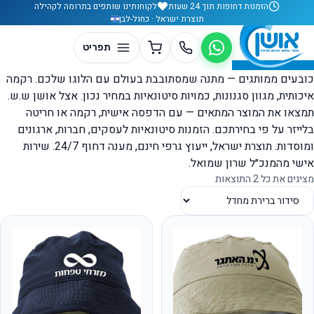
לג לתוכן
הזמנות דחופות תוך 24 שעות
לקוחותינו שותפים בתרומה לקהילה
תוצרת ישראל · כחול-לבן
כובעים ממותגים — מתנה שמסתובבת בעולם עם הלוגו שלכם. רקמה
איכותית, מגוון סגנונות, כמויות סיטונאיות במחיר נכון. אצל אושן ש.ש.
תמצאו את המוצר המתאים — עם הדפסה אישית, רקמה או חריטה
בלייזר על פי בחירתכם. הזמנות סיטונאיות לעסקים, חברות, ארגונים
ומוסדות. תוצרת ישראל, ייעוץ גרפי חינם, מענה דחוף 24/7. שירות
אישי מהמנכ״ל שרון שמואל.
מציגים את כל ⁦2⁩ התוצאות