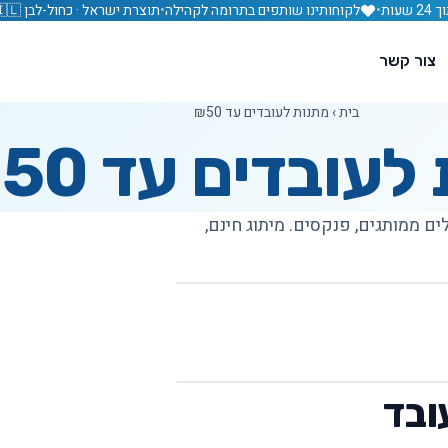
עות
•
לקוחותינו שותפים בתרומה לקהילה
•
תוצרת ישראל · כחול-לבן 🇮🇱
צור קשר
בית
›
מתנות לעובדים עד ₪50
עובדים עד ₪50
 מפתחות, ספלים ממותגים, פנקסים. מיתוג חינם,
ובד