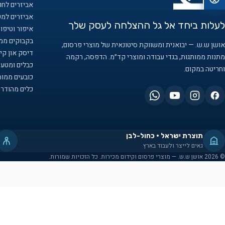
אביזרים לחוף
אביזרים למ
לעלות ביחד אל גל ההצלחה לעסק שלך
איפור וטיפו
בקבוקים ממו
אושן ש.ש. — יבואנית ומשווקת סיטונאית של מוצרי פרסום,
דיסק און קיי
מתנות ממותגות, בגדי עבודה ומוצרי קד״מ. הדפסה, רקמה
כבלים ומטענ
וחריטה במקום.
כובעים ממות
כלים מהודרי
תוצרת ישראל · כחול-לבן
גאים לייצר ולעבוד בארץ
© 2026 אושן ש.ש. — מוצרי פרסום וקידום מכירות. כל הזכויות שמורות.