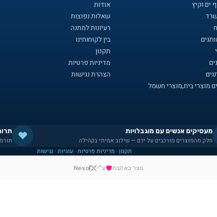
 ים וקיץ
אודות
שרד
שאלות נפוצות
ח
רעיונות למתנה
תגים
בין לקוחותינו
תקנון
ים
מדיניות פרטיות
גים
הצהרת נגישות
ם מוצרי בית,מוצרי חשמל
מעסיקים אנשים עם מוגבלויות
תרומ
חלק מהמוצרים מורכבים על ידם — שילוב אמיתי בקהילה
תורמי
תקנון
·
מדיניות פרטיות
·
עוגיות
·
נגישות
נוצר באהבה
ע״י
Nexo