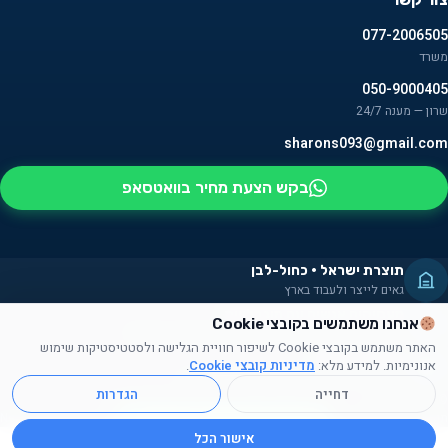
077-2006505
משרד
050-9000405
שרון — מענה 24/7
sharons093@gmail.com
בקש הצעת מחיר בוואטסאפ
תוצרת ישראל · כחול-לבן
גאים לייצר ולעבוד בארץ
מעסיקים אנשים עם מוגבלויות
אנחנו משתמשים בקובצי Cookie
חלק מהמוצרים מורכבים על ידם — שילוב אמיתי בקהילה
האתר משתמש בקובצי Cookie לשיפור חוויית הגלישה ולסטטיסטיקות שימוש
תרומה לקהילה
אנונימיות. למידע מלא:
מדיניות קובצי Cookie
.
תורמים זמן, מוצרים ועזרה לקהילה הישראלית
דחייה
הגדרות
© 2026 אושן ש.ש. — מוצרי פרסום וקידום מכירות. כל הזכויות שמורות.
תקנון
·
מדיניות פרטיות
·
עוגיות
·
נגישות
אתר נבנה על ידי
סוכנות Nexo
אנחנו יכולים לעזור לכם למצוא
את מה שאתם צריכים
אישור הכל