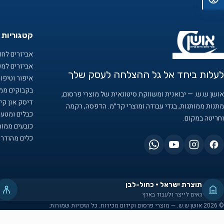
קטגוריות 
אביזרים לחוף
אביזרים למ
לעלות ביחד אל גל ההצלחה לעסק שלך
איפור וטיפו
בקבוקים ממו
אושן ש.ש. — יבואנית ומשווקת סיטונאית של מוצרי פרסום,
דיסק און קיי
מתנות ממותגות, בגדי עבודה ומוצרי קד״מ. הדפסה, רקמה
כבלים ומטענ
וחריטה במקום.
כובעים ממות
כלים מהודרי
תוצרת ישראל · כחול-לבן
גאים לייצר ולעבוד בארץ
© 2026 אושן ש.ש. — מוצרי פרסום וקידום מכירות. כל הזכויות שמורות.