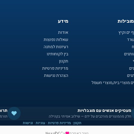
מובילות
מידע
 ים וקיץ
אודות
שרד
שאלות נפוצות
ח
רעיונות למתנה
תגים
בין לקוחותינו
תקנון
ים
מדיניות פרטיות
גים
הצהרת נגישות
ם מוצרי בית,מוצרי חשמל
מעסיקים אנשים עם מוגבלויות
תרומ
חלק מהמוצרים מורכבים על ידם — שילוב אמיתי בקהילה
תורמי
תקנון
·
מדיניות פרטיות
·
עוגיות
·
נגישות
נוצר באהבה
ע״י
Nexo