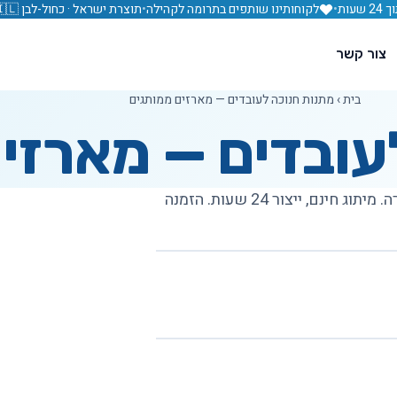
עות
•
לקוחותינו שותפים בתרומה לקהילה
•
תוצרת ישראל · כחול-לבן 🇮🇱
צור קשר
בית
›
מתנות חנוכה לעובדים — מארזים ממותגים
עובדים — מארזי
חנוכייה ממותגת, מארזי סופגניות, מטבעות שוקולד עם לוגו החברה. מיתוג חינם, ייצור 24 שעות. הזמנה